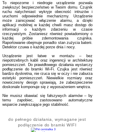
To niepozorne i niedrogie urządzenie pozwala
zwiększyć bezpieczeństwo w Twoim domu. Czujnik
ruchu natychmiast wykryje obecność intruzów i
uruchomi odpowiednie mechanizmy. Urządzenie
może zainicjować włączenie alarmu, a dzięki
aplikacji mobilnej w każdej chwili masz dostęp do
informacji o każdym zdarzeniu w czasie
rzeczywistym. Zostaniesz również powiadomiony o
każdej próbie zdemontowania czujnika.
Raportowanie obejmuje ponadto stan zużycia baterii.
Detektor czuwa o każdej porze dnia i nocy.
Urządzenie jest łatwe w montażu – bez
niepotrzebnych kabli oraz ingerencji w architekturę
pomieszczeń. Do prawidłowego działania wystarczy
podłączenie do bramki Wi-Fi. Czujka jest również
bardzo dyskretna, nie rzuca się w oczy i nie zaburza
estetyki pomieszczeń. Niewielkie rozmiary oraz
nowoczesny design sprawiają, że zabezpieczenie
doskonale komponuje się z wyposażeniem wnętrza.
Nie musisz obawiać się fałszywych alarmów – by
temu zapobiec, zastosowano automatyczne
wsparcie zwiększające jego stabilność.
do pełnego działania, wymagane jest
podłączenie do bramki WIFI