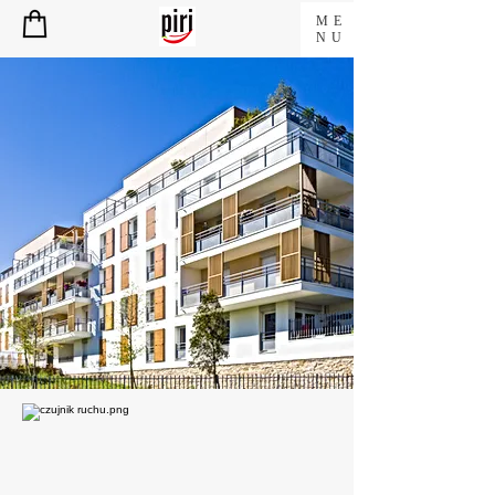
ME
NU