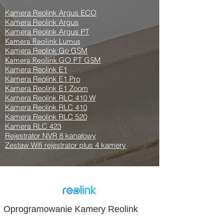
Kamera Reolink Argus ECO
Kamera Reolink Argus
Kamera Reolink Argus PT
Kamera Reolink Lumus
Kamera Reolink Go GSM
Kamera Reolink GO PT GSM
Kamera Reolink E1
Kamera Reolink E1 Pro
Kamera Reolink E1 Zoom
Kamera Reolink RLC 410 W
Kamera Reolink RLC 410
Kamera Reolink RLC 520
Kamera RLC 423
Rejestrator NVR 8 kanałowy
Zestaw Wifi rejestrator plus 4 kamery
Oprogramowanie Kamery Reolink