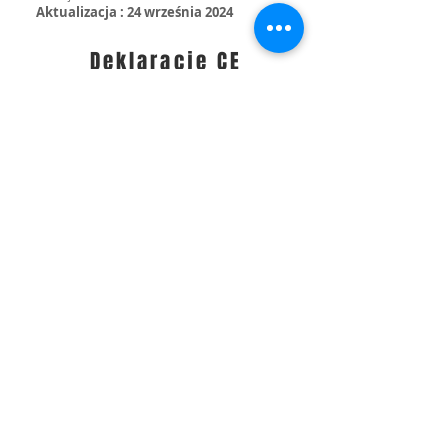
Aktualizacja : 24 września 2024
Deklaracje CE
Zestaw Security Kit
Bramka Wifi
Czujnik ruchu
Czujnik otwarcia drzwi
Czujnik temperatury i wilgotności
Żarówka LED RGB
Czujnik dymu
Czujnik czadu
Czujnik gazu
Czujnik zalania
Inteligentny kontakt z miernikiem
Kamera IP
Pilot