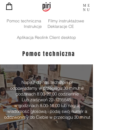
ME
NU
Pomoc techniczna
Filmy instruktażowe
Instrukcje
Deklaracje CE
Aplikacja Reolink Client desktop
Pomoc techniczna
Napisz do nas
tech@piri.pl
odpowiadamy w przeciągu 30 minut w
godzinach
8.00-20.00
codziennie
Lub zadzwoń
22-1235545
w godzinach
8.00-16.00
lub nagraj
wiadomość głosową i podaj swój numer a
oddzwonimy do Ciebie w przeciągu 30 minut