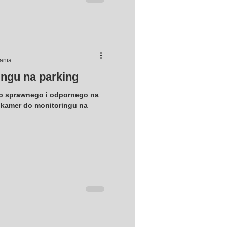
tania
ngu na parking
up sprawnego i odpornego na
 kamer do monitoringu na