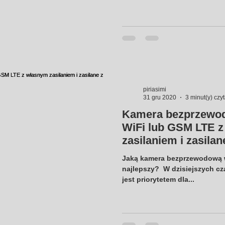
piriasimi
31 gru 2020
3 minut(y) czy
Kamera bezprzewo
WiFi lub GSM LTE 
zasilaniem i zasilan
Jaką kamera bezprzewodową w
najlepszy? ​ W dzisiejszych 
jest priorytetem dla...