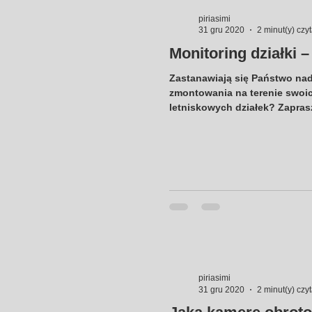
piriasimi
31 gru 2020
2 minut(y) czy
Monitoring działki –
Zastanawiają się Państwo na
zmontowania na terenie swoic
letniskowych działek? Zaprasz
piriasimi
31 gru 2020
2 minut(y) czy