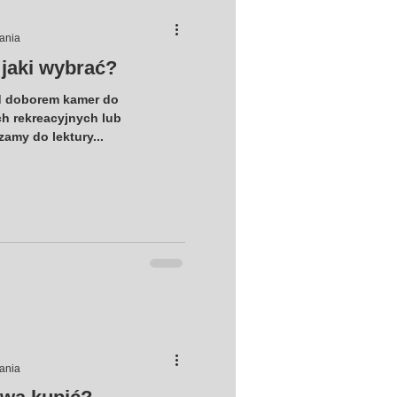
tania
 jaki wybrać?
d doborem kamer do
h rekreacyjnych lub
amy do lektury...
tania