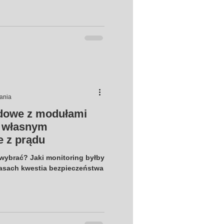
tania
dowe z modułami
z własnym
e z prądu
ybrać? Jaki monitoring byłby
czasach kwestia bezpieczeństwa