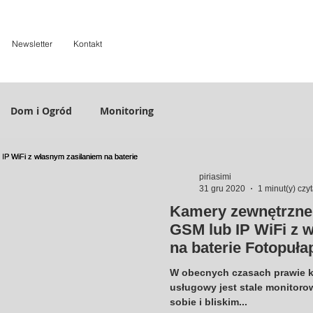
Newsletter
Kontakt
Dom i Ogród
Monitoring
piriasimi
31 gru 2020
1 minut(y) czy
Kamery zewnętrzne 
GSM lub IP WiFi z 
na baterie Fotopuła
W obecnych czasach prawie k
usługowy jest stale monitoro
sobie i bliskim...