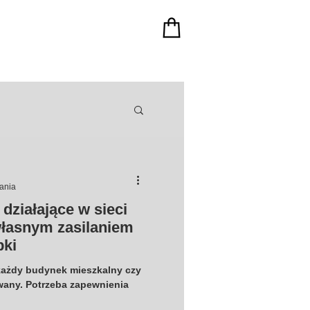
tania
działające w sieci
własnym zasilaniem
pki
ażdy budynek mieszkalny czy
wany. Potrzeba zapewnienia