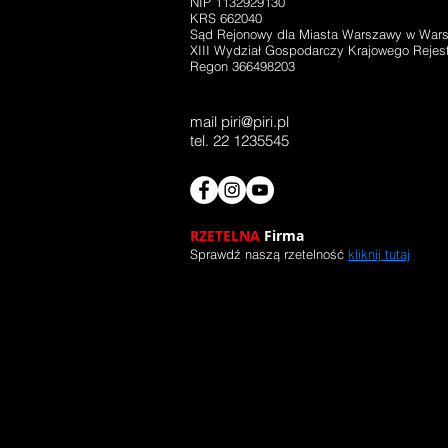
NIP 1132929130
KRS 662040
Sąd Rejonowy dla Miasta Warszawy w War
XIII Wydział Gospodarczy Krajowego Reje
Regon 366498203
mail
piri@piri.pl
tel. 22 1235545
RZETELNA
Firma
Sprawdź naszą rzetelność
kliknij tutaj