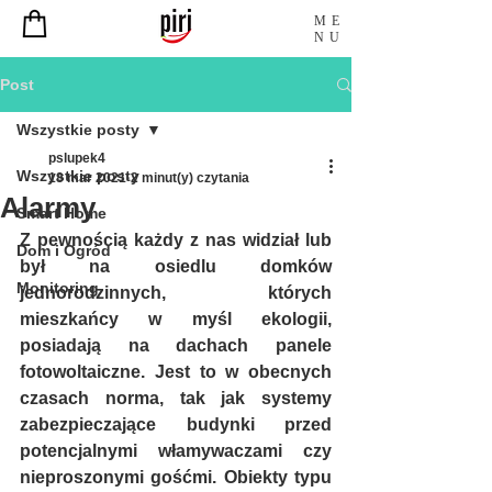
ME
NU
Post
Wszystkie posty
pslupek4
Wszystkie posty
18 mar 2021
2 minut(y) czytania
Alarmy
Smart Home
Z pewnością każdy z nas widział lub 
Dom i Ogród
był na osiedlu domków 
Monitoring
jednorodzinnych, których 
mieszkańcy w myśl ekologii, 
posiadają na dachach panele 
fotowoltaiczne. Jest to w obecnych 
czasach norma, tak jak systemy 
zabezpieczające budynki przed 
potencjalnymi włamywaczami czy 
nieproszonymi gośćmi. Obiekty typu 