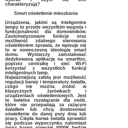
charakteryzują?
Smart oświetlenie mieszkania
Urządzenia, jakimi są inteligentne 
lampy to przede wszystkim wygoda i 
funkcjonalność dla domowników. 
Zautomatyzowane funkcje oraz 
możliwość zdalnego sterowania 
oświetleniem sprawia, że wpisuje się 
to w nowoczesną ideologię smart 
domu. Wystarczy zainstalować 
dedykowaną aplikację na smartfon, 
poprzez centralkę i sieć Wi-Fi  
korzystać z wszystkich funkcji 
inteligentnych lamp.
Najważniejszą zaletą jest możliwość 
regulacji barwy i temperatury światła, 
czego nie można zrobić w 
klasycznych żarówkach i 
urządzeniach oświetleniowych. Jest 
to świetne rozwiązanie dla osób, 
które nie przepadają za rażącym 
światłem lub chcą dostosować 
oświetlenie do danej pory dnia lub 
pracy. Ciepła barwa światła sprawdzi 
się podczas wypoczynku natomiast 
jasna barwa powyżej 4000K będzie 