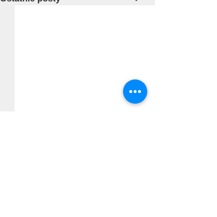
Inteligentny zamek - czy
warto? Działanie i zalety
Technologia, a zwłaszcza jej
Komentarze
błyskawiczny postęp, już
dawno przestał na