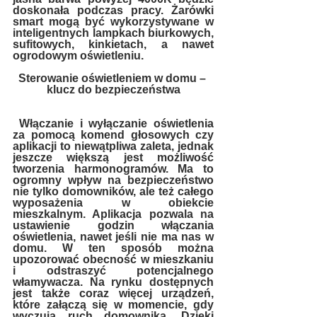
doskonała podczas pracy. Żarówki 
smart mogą być wykorzystywane w 
inteligentnych lampkach biurkowych, 
sufitowych, kinkietach, a nawet 
ogrodowym oświetleniu.
Sterowanie oświetleniem w domu – 
klucz do bezpieczeństwa
 Włączanie i wyłączanie oświetlenia 
za pomocą komend głosowych czy 
aplikacji to niewątpliwa zaleta, jednak 
jeszcze większą jest możliwość 
tworzenia harmonogramów. Ma to 
ogromny wpływ na bezpieczeństwo 
nie tylko domowników, ale też całego 
wyposażenia w obiekcie 
mieszkalnym. Aplikacja pozwala na 
ustawienie godzin włączania 
oświetlenia, nawet jeśli nie ma nas w 
domu. W ten sposób można 
upozorować obecność w mieszkaniu 
i odstraszyć potencjalnego 
włamywacza. Na rynku dostępnych 
jest także coraz więcej urządzeń, 
które załączą się w momencie, gdy 
wyczują ruch domownika. Dzięki 