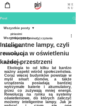
ME
NU
Post
Wszystkie posty
piriasimi
Wszystkie posty
27 sty 2021
2 minut(y) czytania
Inteligentne lampy, czyli
Smart Home
rewolucja w oświetleniu
Dom i Ogród
każdej przestrzeni
Monitoring
 Ekologia to od kilku lat bardzo 
ważny aspekt wśród społeczeństwa. 
Coraz więcej budynków powstaje w 
myśl smart domów, a także 
urządzenia posiadają bardziej 
wytrzymałe baterie i akumulatory, 
przez co zużywają mniej energii. 
Rewolucją na rynku są systemy 
oświetleniowe, do których zaliczyć 
możemy inteligentne lampy. Jak je 
wybrać i czym się one 